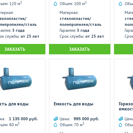
3
3
ъем: 120 м
Объем: 100 м
Объ
териал:
Материал:
Мате
еклопластик/
стеклопластик/
сте
липропилен/сталь
полипропилен/сталь
пол
рантия:
3 года
Гарантия:
3 года
Гара
ок службы:
от 25 лет
Срок службы:
от 25 лет
Сро
ЗАКАЗАТЬ
ЗАКАЗАТЬ
сть для воды
Емкость для воды
Гориз
емкос
на:
Цена:
Цен
1 135 000 руб.
995 000 руб.
3
3
ъем: 80 м
Объем: 70 м
Объе