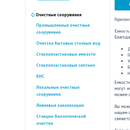
Очистные сооружения
Горизон
Промышленные очистные
Емкость 
сооружения
Благода
Очистка бытовых сточных вод
Д
Стеклопластиковые емкости
Г
У
Стеклопластиковые септики
Б
Н
КНС
Емкост
Локальные очистные
могут м
сооружения
можем о
Ливневые канализации
Вы мож
нашем с
Станции биологической
свяжетс
очистки