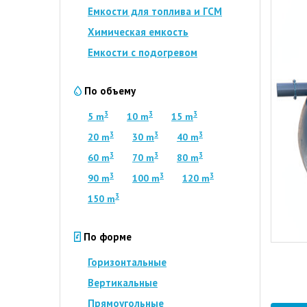
Емкости для топлива и ГСМ
Химическая емкость
Емкости с подогревом
По объему
3
3
3
5 m
10 m
15 m
3
3
3
20 m
30 m
40 m
3
3
3
60 m
70 m
80 m
3
3
3
90 m
100 m
120 m
3
150 m
По форме
Горизонтальные
Вертикальные
Прямоугольные