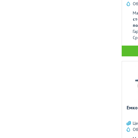
Об
Ма
ст
по
Га
Ср
Емко
Це
Об