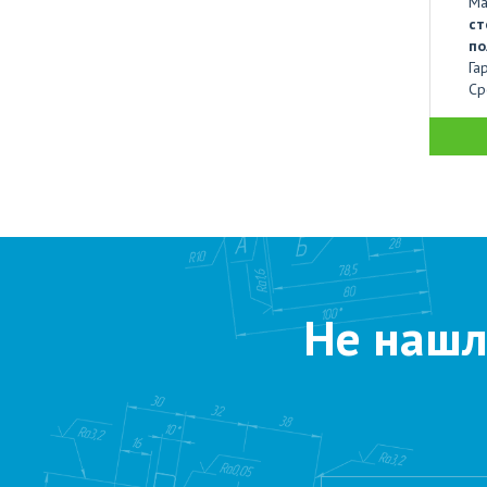
Ма
ст
по
Га
Ср
Не нашл