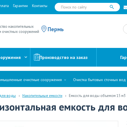
плата
Гарантии
Контакты
ство накопительных
Пермь
и очистных сооружений
ооружения
Производство на заказ
Га
мышленные очистные сооружения
Очистка бытовых сточных вод
 для воды
Накопительные емкости
Емкость для воды объемом 15 м3
ризонтальная емкость для в