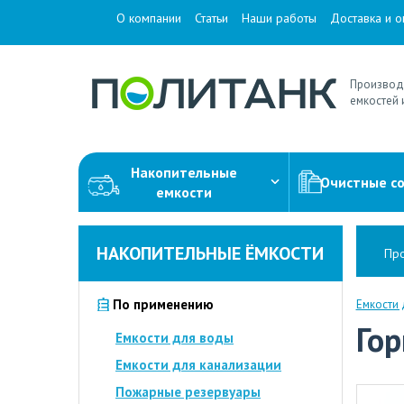
О компании
Статьи
Наши работы
Доставка и о
Производ
емкостей 
Накопительные
Очистные с
емкости
НАКОПИТЕЛЬНЫЕ ЁМКОСТИ
Про
По применению
Емкости
Го
Емкости для воды
Емкости для канализации
Пожарные резервуары