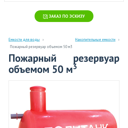
химических
производств
ЗАКАЗ ПО ЭСКИЗУ
Очистка
стоков
больниц
и
Емкости для воды
Накопительные емкости
поликлиник
Пожарный резервуар объемом 50 м3
Пожарный резервуар
Очистка
навозных
3
объемом 50 м
стоков
Очистка
бытовых
сточных
вод
info@polytank.ru