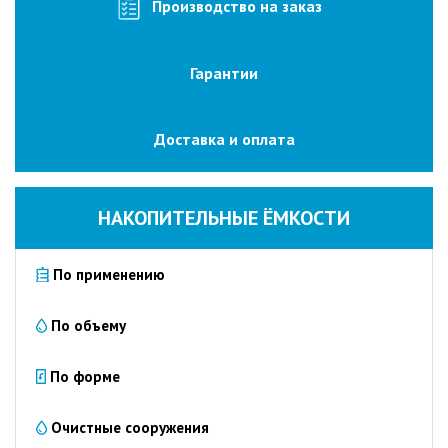
изготовление
Производство на заказ
на
заказ
Гарантии
Промышленные
очистные
сооружения
Доставка и оплата
Очистка
сточных
вод
НАКОПИТЕЛЬНЫЕ ЁМКОСТИ
от
нефтепродуктов
По применению
Очистка
сточных
вод
По объему
пищевых
предприятий
По форме
Очистка
сточных
Очистные сооружения
вод