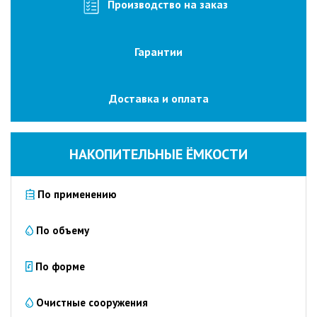
изготовление
Производство на заказ
на
заказ
Гарантии
Промышленные
очистные
сооружения
Доставка и оплата
Очистка
сточных
вод
НАКОПИТЕЛЬНЫЕ ЁМКОСТИ
от
нефтепродуктов
По применению
Очистка
сточных
вод
По объему
пищевых
предприятий
По форме
Очистка
сточных
Очистные сооружения
вод