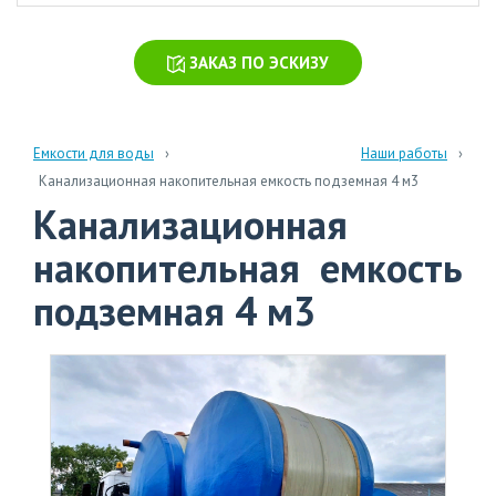
химических
производств
ЗАКАЗ ПО ЭСКИЗУ
Очистка
стоков
больниц
и
Емкости для воды
Наши работы
поликлиник
Канализационная накопительная емкость подземная 4 м3
Канализационная
Очистка
навозных
накопительная емкость
стоков
подземная 4 м3
Очистка
бытовых
сточных
вод
info@polytank.ru