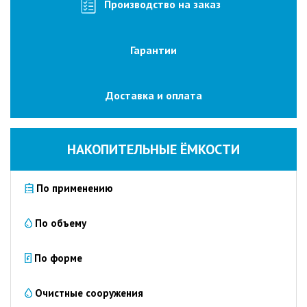
изготовление
Производство на заказ
на
заказ
Гарантии
Промышленные
очистные
сооружения
Доставка и оплата
Очистка
сточных
вод
НАКОПИТЕЛЬНЫЕ ЁМКОСТИ
от
нефтепродуктов
По применению
Очистка
сточных
вод
По объему
пищевых
предприятий
По форме
Очистка
сточных
Очистные сооружения
вод