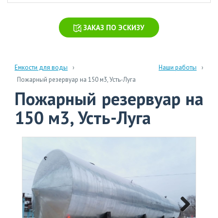
химических
производств
ЗАКАЗ ПО ЭСКИЗУ
Очистка
стоков
больниц
и
Емкости для воды
Наши работы
поликлиник
Пожарный резервуар на 150 м3, Усть-Луга
Пожарный резервуар на
Очистка
навозных
150 м3, Усть-Луга
стоков
Очистка
бытовых
сточных
вод
info@polytank.ru