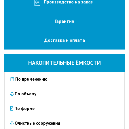
изготовление
Производство на заказ
на
заказ
Гарантии
Промышленные
очистные
сооружения
Доставка и оплата
Очистка
сточных
вод
НАКОПИТЕЛЬНЫЕ ЁМКОСТИ
от
нефтепродуктов
По применению
Очистка
сточных
вод
По объему
пищевых
предприятий
По форме
Очистка
сточных
Очистные сооружения
вод