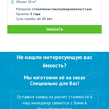
3
Объем: 10 м
Материал:
стеклопластик/полипропилен/сталь
Гарантия:
3 года
Срок службы:
от 25 лет
ЗАКАЗАТЬ
Не нашли интересующую вас
ёмкость?
Мы изготовим её на заказ
Специально для Вас!
Оставьте заявку на расчёт стоимости и
наш менеджер свяжется с Вами в
ближайшее время