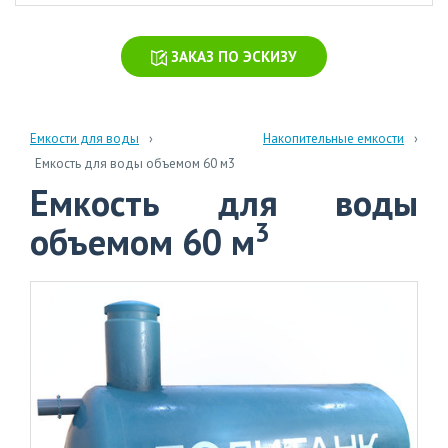
химических
производств
ЗАКАЗ ПО ЭСКИЗУ
Очистка
стоков
больниц
и
Емкости для воды
Накопительные емкости
поликлиник
Емкость для воды объемом 60 м3
Емкость для воды
Очистка
навозных
3
объемом 60 м
стоков
Очистка
бытовых
сточных
вод
info@polytank.ru